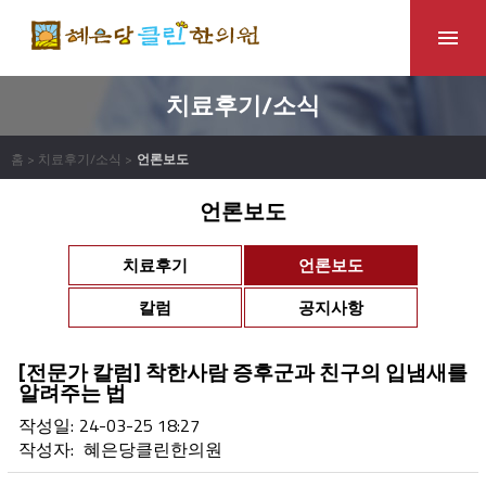
치료후기/소식
홈 > 치료후기/소식 >
언론보도
언론보도
치료후기
언론보도
칼럼
공지사항
[전문가 칼럼] 착한사람 증후군과 친구의 입냄새를
알려주는 법
작성일:
24-03-25 18:27
작성자:
혜은당클린한의원