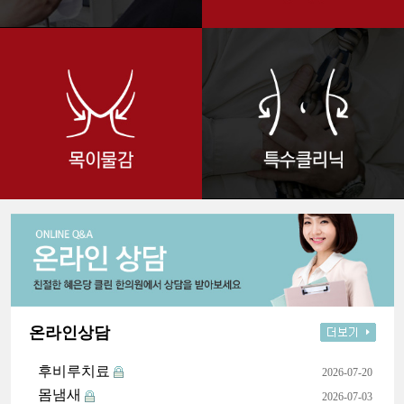
온라인상담
후비루치료
2026-07-20
몸냄새
2026-07-03