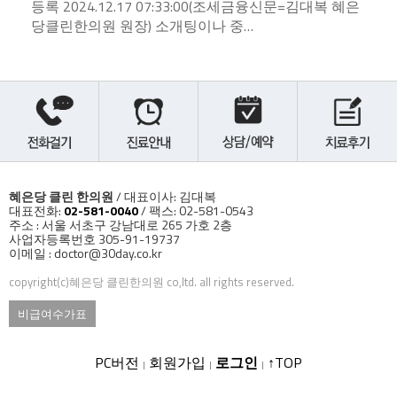
등록 2024.12.17 07:33:00​(조세금융신문=김대복 혜은
당클린한의원 원장) 소개팅이나 중…
혜은당 클린 한의원
/ 대표이사: 김대복
대표전화:
02-581-0040
/ 팩스: 02-581-0543
주소 : 서울 서초구 강남대로 265 가호 2층
사업자등록번호 305-91-19737
이메일 : doctor@30day.co.kr
copyright(c)혜은당 클린한의원 co,ltd. all rights reserved.
비급여수가표
PC버전
회원가입
로그인
↑TOP
|
|
|