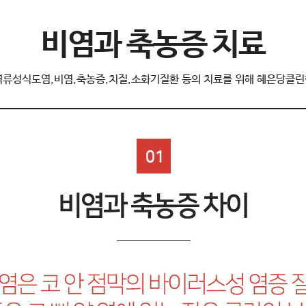
비염과 축농증 치료
역류성식도염,비염,축농증,치질,소화기질환 등의 치료를 위해 혜은당클린