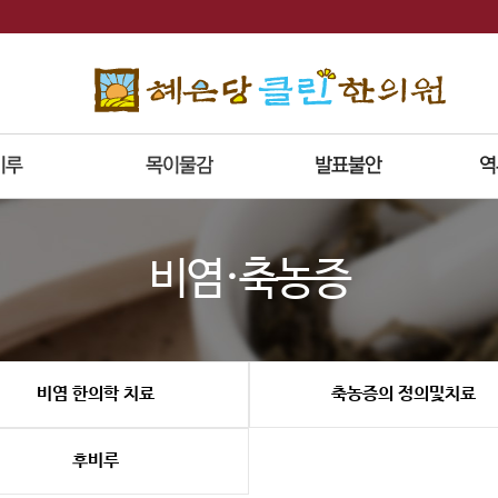
비염·축농증
비염 한의학 치료
축농증의 정의및치료
후비루